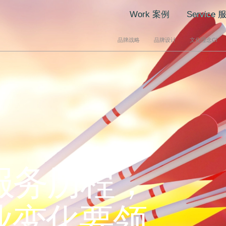
Work 案例
Service 
品牌战略
品牌设计
文化理念CI
文化理念CI
画册海报设计
门店空
CIS策划设计
画册设计
品牌终
源自卓纳真诚的
MI企业理念
海报设计
新消费
BI行为规范
包装设计
连锁门
服务
品牌愿景和使命
广告创意设计
导视指
品牌口号slogan
推广物料设计
展会设
企业文化建设
年度服务
展厅设
坚信卓纳能助力提升品牌势能，给品牌带来持续增长！
实效文化落地