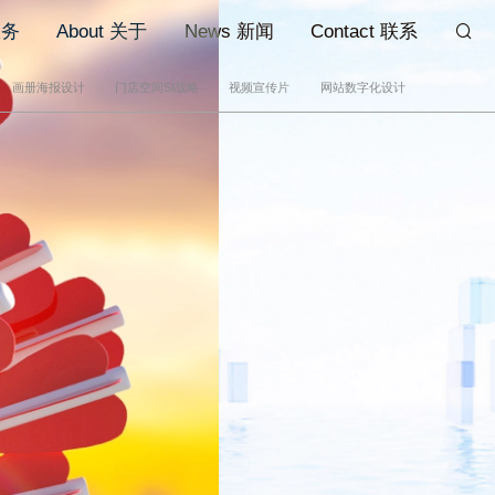
服务
About 关于
News 新闻
Contact 联系
画册海报设计
门店空间SI战略
视频宣传片
网站数字化设计
间SI战略
视频宣传片
网站数字化设计
端研究
宣传片
网站
付出&专业的
研究
短视频
微信公众号
店SI系统
MG动画
示设计
摄影
计
计