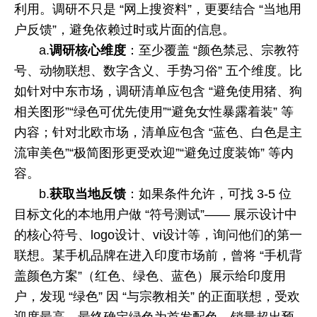
利用。调研不只是 “网上搜资料”，更要结合 “当地用
户反馈”，避免依赖过时或片面的信息。
a.
调研核心维度
：至少覆盖 “颜色禁忌、宗教符
号、动物联想、数字含义、手势习俗” 五个维度。比
如针对中东市场，调研清单应包含 “避免使用猪、狗
相关图形”“绿色可优先使用”“避免女性暴露着装” 等
内容；针对北欧市场，清单应包含 “蓝色、白色是主
流审美色”“极简图形更受欢迎”“避免过度装饰” 等内
容。
b.
获取当地反馈
：如果条件允许，可找
3-5
位
目标文化的本地用户做 “符号测试”—— 展示设计中
的核心符号、
logo
设计、
vi
设计等，询问他们的第一
联想。某手机品牌在进入印度市场前，曾将 “手机背
盖颜色方案”（红色、绿色、蓝色）展示给印度用
户，发现 “绿色” 因 “与宗教相关” 的正面联想，受欢
迎度最高，最终确定绿色为首发配色，销量超出预