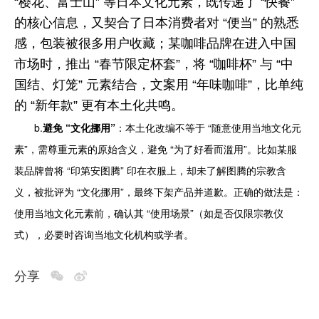
“樱花、富士山” 等日本文化元素，既传递了 “快餐”
的核心信息，又契合了日本消费者对 “便当” 的熟悉
感，包装被很多用户收藏；某咖啡品牌在进入中国
市场时，推出 “春节限定杯套”，将 “咖啡杯” 与 “中
国结、灯笼” 元素结合，文案用 “年味咖啡”，比单纯
的 “新年款” 更有本土化共鸣。
b.
避免 “文化挪用”
：本土化改编不等于 “随意使用当地文化元
素”，需尊重元素的原始含义，避免 “为了好看而滥用”。比如某服
装品牌曾将 “印第安图腾” 印在衣服上，却未了解图腾的宗教含
义，被批评为 “文化挪用”，最终下架产品并道歉。正确的做法是：
使用当地文化元素前，确认其 “使用场景”（如是否仅限宗教仪
式），必要时咨询当地文化机构或学者。
分享